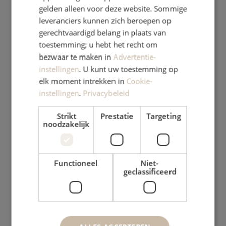
gelden alleen voor deze website. Sommige
leveranciers kunnen zich beroepen op
gerechtvaardigd belang in plaats van
toestemming; u hebt het recht om
bezwaar te maken in
Advertentie-
instellingen
. U kunt uw toestemming op
elk moment intrekken in
Cookie-
instellingen
.
Privacybeleid
Contact
Maak een afspraak
Strikt
Prestatie
Targeting
noodzakelijk
Functioneel
Niet-
geclassificeerd