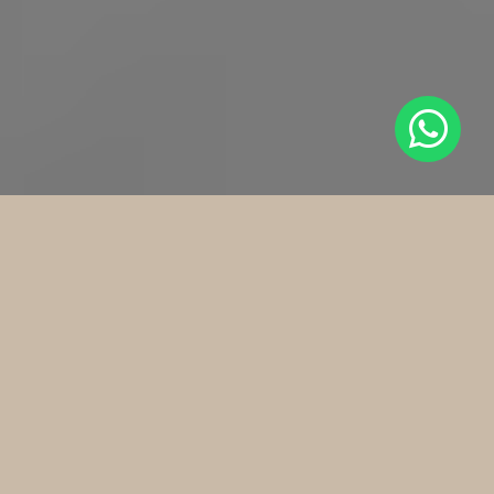
Fysiotherapie Elswout
Fysiotherapie Elswout te Haarlem/Ramplaankwartier
Fysiotherapie Elswout (
route
) is een praktijk gelegen aan
de rand van Haarlem in het Ramplaankwartier op de grens
van Bloemendaal, Bentveld, Overveen, Aerdenhout en
Zandvoort. Goed bereikbaar met het openbaar vervoer en