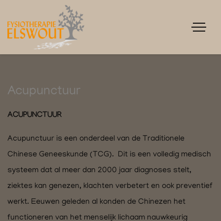
Acupunctuur
ACUPUNCTUUR
Acupunctuur is een onderdeel van de Traditionele
Chinese Geneeskunde (TCG). Dit is een volledig medisch
systeem dat al meer dan 2000 jaar diagnoses stelt,
ziektes kan genezen, klachten verbetert en ook preventief
werkt. Eeuwen geleden al konden de Chinezen het
functioneren van het menselijk lichaam nauwkeurig