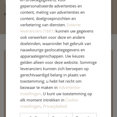
https://balancepoint-acupunctuur.com
gepersonaliseerde advertenties en
content, meting van advertenties en
of stuur een mail naar:
praktijk@fysioelswout.nl
content, doelgroepinzichten en
verbetering van diensten.
Externe
leveranciers (1881)
kunnen uw gegevens
ook verwerken voor deze en andere
doeleinden, waaronder het gebruik van
nauwkeurige geolocatiegegevens en
apparaateigenschappen. Uw keuzes
Overige Specialisaties
gelden alleen voor deze website. Sommige
leveranciers kunnen zich beroepen op
gerechtvaardigd belang in plaats van
toestemming; u hebt het recht om
Kaak fysiotherapie
bezwaar te maken in
Advertentie-
Carpaal Tunnel Syndroom (CTS)
instellingen
. U kunt uw toestemming op
elk moment intrekken in
Cookie-
Dynamic Taping
instellingen
.
Privacybeleid
Geriatrie