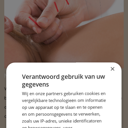
×
Verantwoord gebruik van uw
Meer weten?
gegevens
Wilt u meer weten over de mogelijkheden van het
Wij en onze partners gebruiken cookies en
behandelen van uw klachten middels acupunctuur? Neem
vergelijkbare technologieën om informatie
op uw apparaat op te slaan en te openen
dan contact met Fang Yeh
0625249393
of 06-46451839
en om persoonsgegevens te verwerken,
of klik op onderstaande link?
zoals uw IP-adres, unieke identificatoren
en browsegegevens, voor