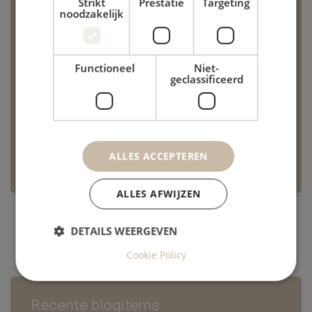
Strikt
Prestatie
Targeting
Haptotherapie
noodzakelijk
Hardloopblessures
Oncologische Revalidatie
Functioneel
Niet-
Pedicure
geclassificeerd
Reuma
Revalidatie
Lees meer
ALLES ACCEPTEREN
ALLES AFWIJZEN
DETAILS WEERGEVEN
Cookie Policy
Recente blogitems