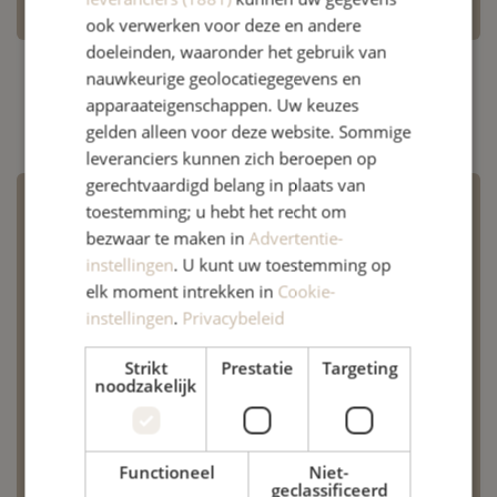
ook verwerken voor deze en andere
doeleinden, waaronder het gebruik van
nauwkeurige geolocatiegegevens en
apparaateigenschappen. Uw keuzes
gelden alleen voor deze website. Sommige
leveranciers kunnen zich beroepen op
gerechtvaardigd belang in plaats van
toestemming; u hebt het recht om
Recente blogitems
bezwaar te maken in
Advertentie-
instellingen
. U kunt uw toestemming op
Gezond ouder worden
elk moment intrekken in
Cookie-
8 september 2025
instellingen
.
Privacybeleid
Strikt
Prestatie
Targeting
Achillespees ruptuur, wat nu?
noodzakelijk
21 januari 2025
Functioneel
Niet-
Voorste kruisband ruptuur:
geclassificeerd