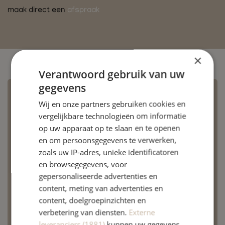
maak direct een
afspraak
×
Verantwoord gebruik van uw
gegevens
Hardloopblessures
Wij en onze partners gebruiken cookies en
vergelijkbare technologieën om informatie
Achillespeesblessure
op uw apparaat op te slaan en te openen
Frictie Syndroom
en om persoonsgegevens te verwerken,
zoals uw IP-adres, unieke identificatoren
Hielspoor
en browsegegevens, voor
Lopersknie
gepersonaliseerde advertenties en
Shin Splints
content, meting van advertenties en
content, doelgroepinzichten en
verbetering van diensten.
Externe
Lees meer
leveranciers (1881)
kunnen uw gegevens