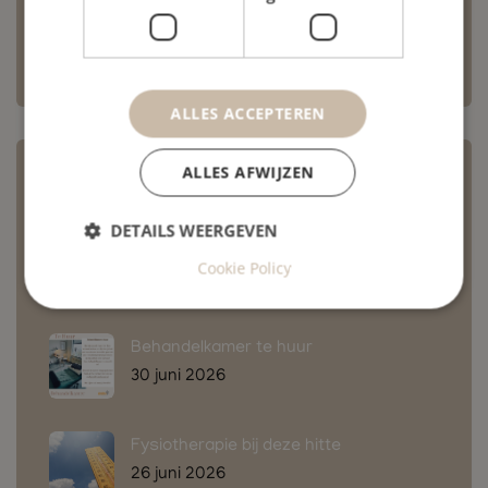
operatieve of conservatieve
behandeling?
5 december 2024
ALLES ACCEPTEREN
ALLES AFWIJZEN
Laatste nieuws
DETAILS WEERGEVEN
Oude bekende
Cookie Policy
6 juli 2026
Behandelkamer te huur
30 juni 2026
Fysiotherapie bij deze hitte
26 juni 2026