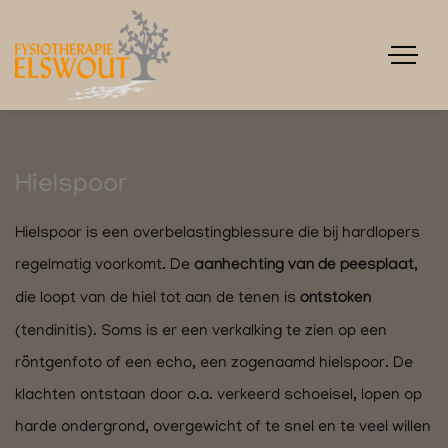
Hielspoor
Hielspoor is een overbelastingblessure die bij hardlopers
regelmatig voorkomt. De
aanhechting van de peesplaat
,
die loopt van de hiel tot aan de tenen is
ontstoken
(tendinitis). Soms is er een verkalking te zien op een
röntgenfoto of een echo, een zogenaamd hielspoor. De
klachten ontstaan door o.a. verkeerd schoeisel, lopen op
harde ondergrond, overgewicht of te snel en te veel willen