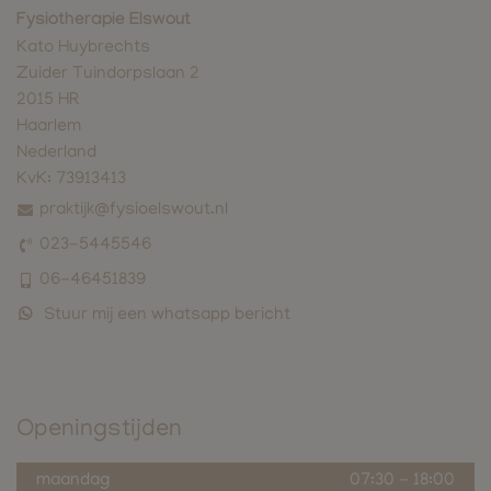
Fysiotherapie Elswout
Kato Huybrechts
Zuider Tuindorpslaan 2
2015 HR
Haarlem
Nederland
KvK:
73913413
praktijk@fysioelswout.nl
023-5445546
06-46451839
Stuur mij een whatsapp bericht
Openingstijden
maandag
07:30
-
18:00