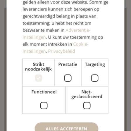
gelden alleen voor deze website. Sommige
leveranciers kunnen zich beroepen op
gerechtvaardigd belang in plaats van
22 juni 2026
toestemming; u hebt het recht om
bezwaar te maken in
Advertentie-
De praktijk is gesloten op
instellingen
. U kunt uw toestemming op
maandag 29 juni
elk moment intrekken in
Cookie-
instellingen
.
Privacybeleid
Het was hoog tijd om onze oefenruimte te
Strikt
Prestatie
Targeting
vernieuwen. Daarom voeren we aanstaande
noodzakelijk
maandag enkele moderniseringswerken uit. Om
deze werken vlot te laten verlopen, zal de praktijk
Functioneel
Niet-
die dag gesloten zijn. Voor acupunctuur blijft de
geclassificeerd
praktijk wel gewoon geopend. Vanaf dinsdag 30
juni ontvangen wij u met plezier in onze
vernieuwde ruimte!
ALLES ACCEPTEREN