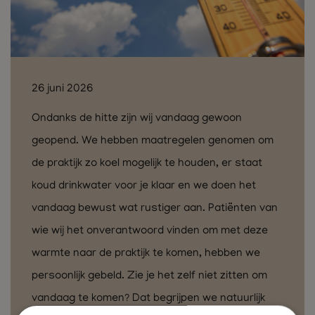
26 juni 2026
Ondanks de hitte zijn wij vandaag gewoon
geopend. We hebben maatregelen genomen om
de praktijk zo koel mogelijk te houden, er staat
koud drinkwater voor je klaar en we doen het
vandaag bewust wat rustiger aan. Patiënten van
wie wij het onverantwoord vinden om met deze
warmte naar de praktijk te komen, hebben we
persoonlijk gebeld. Zie je het zelf niet zitten om
vandaag te komen? Dat begrijpen we natuurlijk