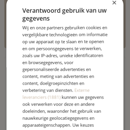
×
heel goed. In dat geval kun je je afspraak vandaag
Verantwoord gebruik van uw
kosteloos, ook op het laatste moment, annuleren.
gegevens
Zorg goed voor jezelf en neem bij twijfel gerust
Wij en onze partners gebruiken cookies en
contact met ons op.
vergelijkbare technologieën om informatie
op uw apparaat op te slaan en te openen
en om persoonsgegevens te verwerken,
zoals uw IP-adres, unieke identificatoren
en browsegegevens, voor
gepersonaliseerde advertenties en
content, meting van advertenties en
content, doelgroepinzichten en
verbetering van diensten.
Externe
leveranciers (1881)
kunnen uw gegevens
ook verwerken voor deze en andere
doeleinden, waaronder het gebruik van
nauwkeurige geolocatiegegevens en
apparaateigenschappen. Uw keuzes