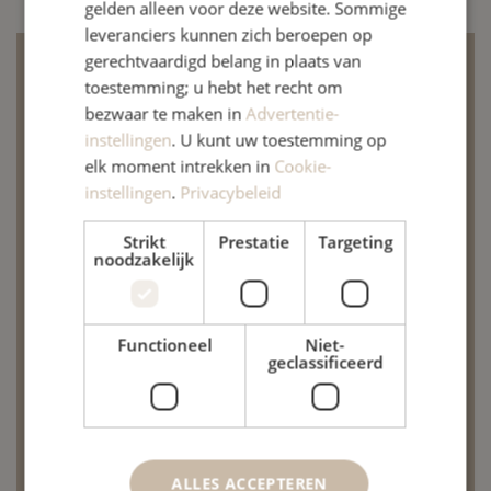
gelden alleen voor deze website. Sommige
leveranciers kunnen zich beroepen op
gerechtvaardigd belang in plaats van
22 juni 2026
toestemming; u hebt het recht om
bezwaar te maken in
Advertentie-
De praktijk is gesloten op
instellingen
. U kunt uw toestemming op
maandag 29 juni
elk moment intrekken in
Cookie-
instellingen
.
Privacybeleid
Het was hoog tijd om onze oefenruimte te
Strikt
Prestatie
Targeting
vernieuwen. Daarom voeren we aanstaande
noodzakelijk
maandag enkele moderniseringswerken uit. Om
deze werken vlot te laten verlopen, zal de praktijk
Functioneel
Niet-
die dag gesloten zijn. Voor acupunctuur blijft de
geclassificeerd
praktijk wel gewoon geopend. Vanaf dinsdag 30
juni ontvangen wij u met plezier in onze
vernieuwde ruimte!
ALLES ACCEPTEREN