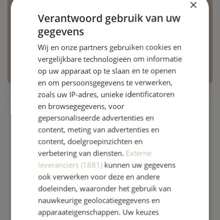
×
heel goed. In dat geval kun je je afspraak vandaag
Verantwoord gebruik van uw
kosteloos, ook op het laatste moment, annuleren.
gegevens
Zorg goed voor jezelf en neem bij twijfel gerust
Wij en onze partners gebruiken cookies en
contact met ons op.
vergelijkbare technologieën om informatie
op uw apparaat op te slaan en te openen
en om persoonsgegevens te verwerken,
zoals uw IP-adres, unieke identificatoren
en browsegegevens, voor
gepersonaliseerde advertenties en
content, meting van advertenties en
content, doelgroepinzichten en
verbetering van diensten.
Externe
leveranciers (1881)
kunnen uw gegevens
ook verwerken voor deze en andere
doeleinden, waaronder het gebruik van
nauwkeurige geolocatiegegevens en
apparaateigenschappen. Uw keuzes