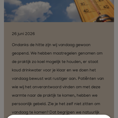
26 juni 2026
Ondanks de hitte zijn wij vandaag gewoon
geopend. We hebben maatregelen genomen om
de praktijk zo koel mogelijk te houden, er staat
koud drinkwater voor je klaar en we doen het
vandaag bewust wat rustiger aan. Patiënten van
wie wij het onverantwoord vinden om met deze
warmte naar de praktijk te komen, hebben we
persoonlijk gebeld. Zie je het zelf niet zitten om
vandaag te komen? Dat begrijpen we natuurlijk