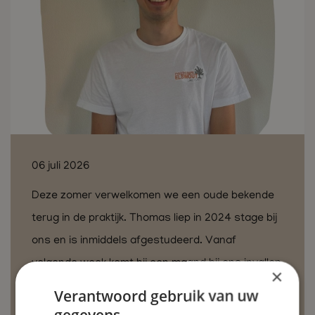
06 juli 2026
Deze zomer verwelkomen we een oude bekende
terug in de praktijk. Thomas liep in 2024 stage bij
ons en is inmiddels afgestudeerd. Vanaf
volgende week komt hij een maand bij ons invallen
×
tijdens de vakantieperiode, zodat wij onze deuren
Verantwoord gebruik van uw
geopend kunnen houden.
gegevens