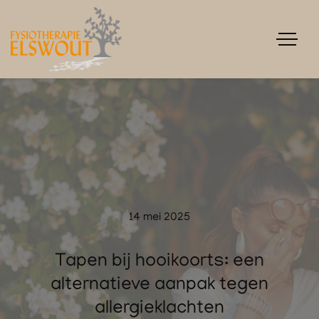
14 mei 2025
Tapen bij hooikoorts: een
alternatieve aanpak tegen
allergieklachten