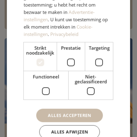
Behandelkamer te huur binnen
toestemming; u hebt het recht om
fysiotherapie Elswout!
bezwaar te maken in
Advertentie-
instellingen
. U kunt uw toestemming op
elk moment intrekken in
Cookie-
instellingen
.
Privacybeleid
Strikt
Prestatie
Targeting
noodzakelijk
Functioneel
Niet-
geclassificeerd
ALLES ACCEPTEREN
ALLES AFWIJZEN