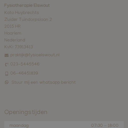
Fysiotherapie Elswout
Kato Huybrechts
Zuider Tuindorpslaan 2
2015 HR
Haarlem
Nederland
KvK:
73913413
praktijk@fysioelswout.nl
023-5445546
06-46451839
Stuur mij een whatsapp bericht
Openingstijden
maandag
07:30
-
18:00