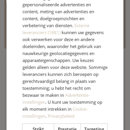
heel goed. In dat geval kun je je afspraak vandaag
gepersonaliseerde advertenties en
content, meting van advertenties en
kosteloos, ook op het laatste moment, annuleren.
content, doelgroepinzichten en
Zorg goed voor jezelf en neem bij twijfel gerust
verbetering van diensten.
Externe
contact met ons op.
leveranciers (1881)
kunnen uw gegevens
ook verwerken voor deze en andere
doeleinden, waaronder het gebruik van
nauwkeurige geolocatiegegevens en
apparaateigenschappen. Uw keuzes
gelden alleen voor deze website. Sommige
leveranciers kunnen zich beroepen op
gerechtvaardigd belang in plaats van
toestemming; u hebt het recht om
bezwaar te maken in
Advertentie-
instellingen
. U kunt uw toestemming op
elk moment intrekken in
Cookie-
instellingen
.
Privacybeleid
Strikt
Prestatie
Targeting