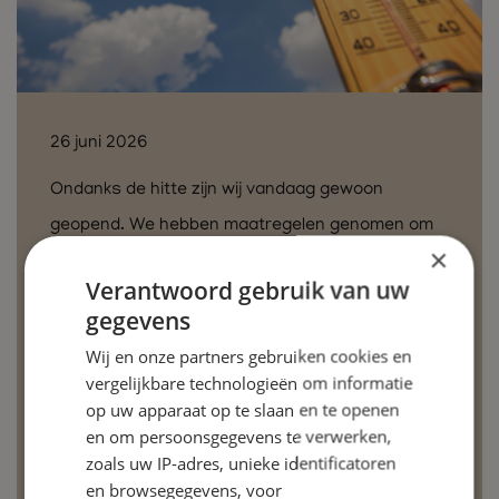
26 juni 2026
Ondanks de hitte zijn wij vandaag gewoon
geopend. We hebben maatregelen genomen om
×
de praktijk zo koel mogelijk te houden, er staat
Verantwoord gebruik van uw
koud drinkwater voor je klaar en we doen het
gegevens
vandaag bewust wat rustiger aan. Patiënten van
Wij en onze partners gebruiken cookies en
wie wij het onverantwoord vinden om met deze
vergelijkbare technologieën om informatie
warmte naar de praktijk te komen, hebben we
op uw apparaat op te slaan en te openen
en om persoonsgegevens te verwerken,
persoonlijk gebeld. Zie je het zelf niet zitten om
zoals uw IP-adres, unieke identificatoren
vandaag te komen? Dat begrijpen we natuurlijk
en browsegegevens, voor