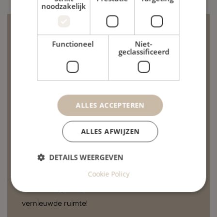
noodzakelijk
22 juni 2026
Functioneel
Niet-
geclassificeerd
De praktijk is gesloten op
maandag 29 juni
Het was hoog tijd om onze oefenruimte te
ALLES ACCEPTEREN
vernieuwen. Daarom voeren we aanstaande
maandag enkele moderniseringswerken uit. Om
ALLES AFWIJZEN
deze werken vlot te laten verlopen, zal de praktijk
DETAILS WEERGEVEN
die dag gesloten zijn. Voor acupunctuur blijft de
praktijk wel gewoon geopend. Vanaf dinsdag 30
Cookie Policy
juni ontvangen wij u met plezier in onze
vernieuwde ruimte!