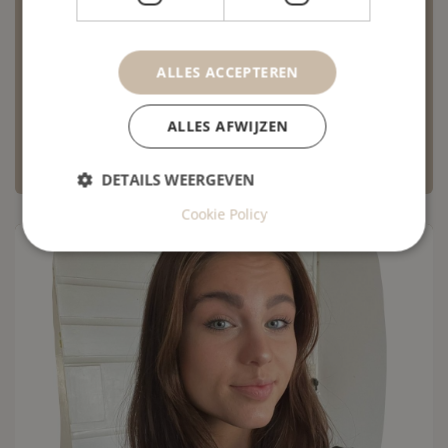
deze werken vlot te laten verlopen, zal de praktijk
die dag gesloten zijn. Voor acupunctuur blijft de
praktijk wel gewoon geopend. Vanaf dinsdag 30
ALLES ACCEPTEREN
juni ontvangen wij u met plezier in onze
ALLES AFWIJZEN
vernieuwde ruimte!
DETAILS WEERGEVEN
Cookie Policy