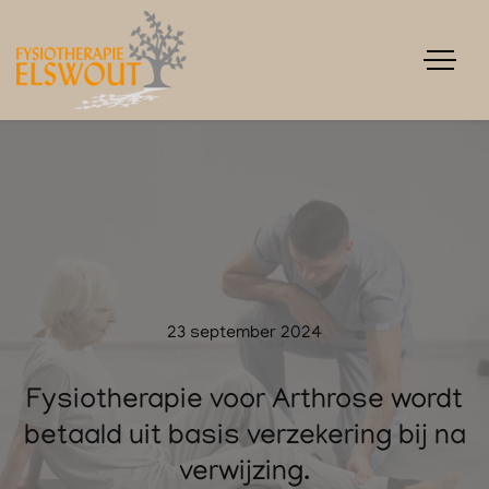
23 september 2024
Fysiotherapie voor Arthrose wordt
betaald uit basis verzekering bij na
verwijzing.