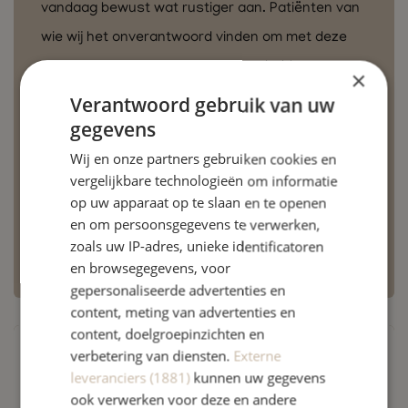
vandaag bewust wat rustiger aan. Patiënten van
wie wij het onverantwoord vinden om met deze
warmte naar de praktijk te komen, hebben we
×
persoonlijk gebeld. Zie je het zelf niet zitten om
Verantwoord gebruik van uw
gegevens
vandaag te komen? Dat begrijpen we natuurlijk
heel goed. In dat geval kun je je afspraak vandaag
Wij en onze partners gebruiken cookies en
vergelijkbare technologieën om informatie
kosteloos, ook op het laatste moment, annuleren.
op uw apparaat op te slaan en te openen
Zorg goed voor jezelf en neem bij twijfel gerust
en om persoonsgegevens te verwerken,
contact met ons op.
zoals uw IP-adres, unieke identificatoren
en browsegegevens, voor
gepersonaliseerde advertenties en
content, meting van advertenties en
content, doelgroepinzichten en
verbetering van diensten.
Externe
leveranciers (1881)
kunnen uw gegevens
ook verwerken voor deze en andere