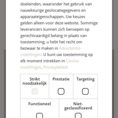
doeleinden, waaronder het gebruik van
nauwkeurige geolocatiegegevens en
apparaateigenschappen. Uw keuzes
gelden alleen voor deze website. Sommige
leveranciers kunnen zich beroepen op
gerechtvaardigd belang in plaats van
toestemming; u hebt het recht om
bezwaar te maken in
Advertentie-
instellingen
. U kunt uw toestemming op
elk moment intrekken in
Cookie-
22 juni 2026
instellingen
.
Privacybeleid
De praktijk is gesloten op
Strikt
Prestatie
Targeting
maandag 29 juni
noodzakelijk
Het was hoog tijd om onze oefenruimte te
vernieuwen. Daarom voeren we aanstaande
Functioneel
Niet-
geclassificeerd
maandag enkele moderniseringswerken uit. Om