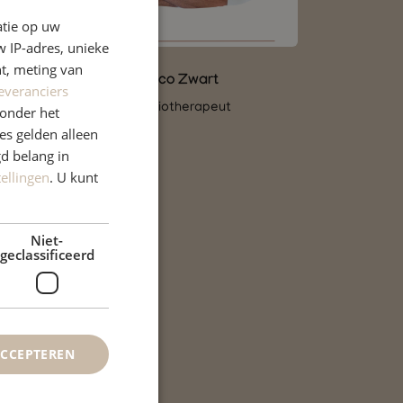
atie op uw
 IP-adres, unieke
t, meting van
Elco Zwart
everanciers
Fysiotherapeut
onder het
s gelden alleen
d belang in
tellingen
. U kunt
Niet-
geclassificeerd
ACCEPTEREN