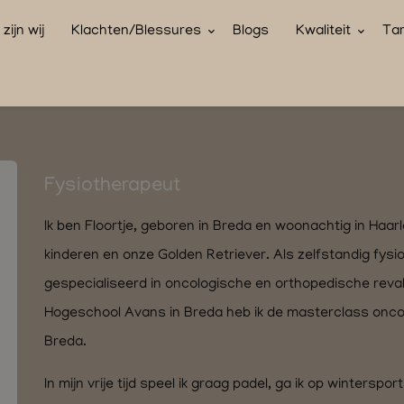
zijn wij
Klachten/Blessures
Blogs
Kwaliteit
Tar
Fysiotherapeut
Ik ben Floortje, geboren in Breda en woonachtig in Ha
kinderen en onze Golden Retriever. Als zelfstandig fys
gespecialiseerd in oncologische en orthopedische revali
Hogeschool Avans in Breda heb ik de masterclass onco
Breda.
In mijn vrije tijd speel ik graag padel, ga ik op wintersp