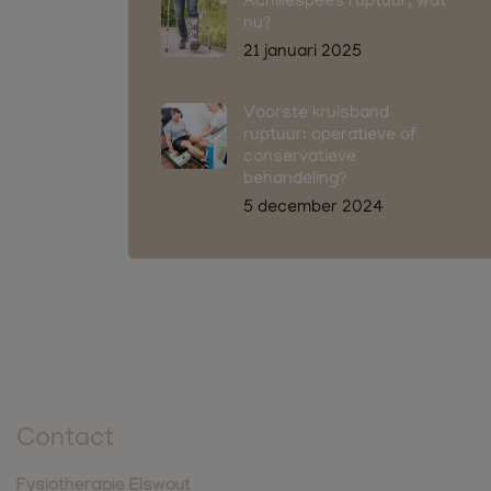
Achillespees ruptuur, wat
nu?
21 januari 2025
Voorste kruisband
ruptuur: operatieve of
conservatieve
behandeling?
5 december 2024
Contact
Fysiotherapie Elswout