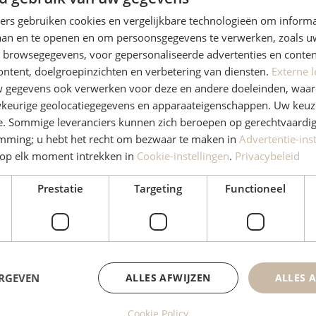
ners gebruiken cookies en vergelijkbare technologieën om inform
laan en te openen en om persoonsgegevens te verwerken, zoals uw
n browsegegevens, voor gepersonaliseerde advertenties en conten
Helen Bitancourt
René Kwant
ontent, doelgroepinzichten en verbetering van diensten.
Externe l
Fysiotherapeut
Manueel therapeut
gegevens ook verwerken voor deze en andere doeleinden, waar
keurige geolocatiegegevens en apparaateigenschappen. Uw keuze
e. Sommige leveranciers kunnen zich beroepen op gerechtvaardig
emming; u hebt het recht om bezwaar te maken in
Advertentie-ins
op elk moment intrekken in
Cookie-instellingen
.
Privacybeleid
Prestatie
Targeting
Functioneel
ERGEVEN
ALLES AFWIJZEN
ALLES 
Cookie Policy