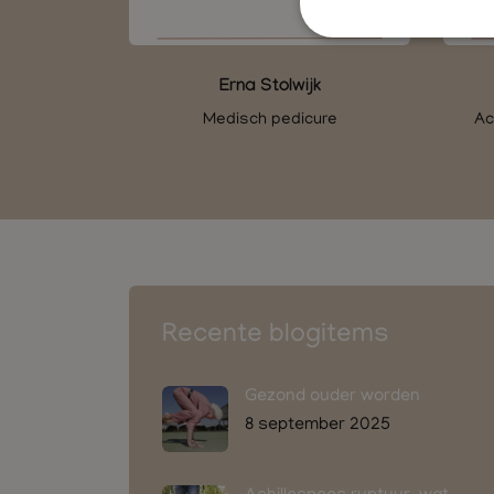
Erna Stolwijk
Medisch pedicure
Ac
Recente blogitems
Gezond ouder worden
8 september 2025