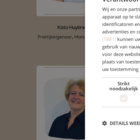
Wij en onze part
apparaat op te s
identificatoren e
Kato Huybrechts
advertenties en c
Praktijkeigenaar, Manueel therapeut
(1881)
kunnen uw 
gebruik van nauw
voor deze websit
plaats van toest
uw toestemming 
Strikt
noodzakelijk
DETAILS WE