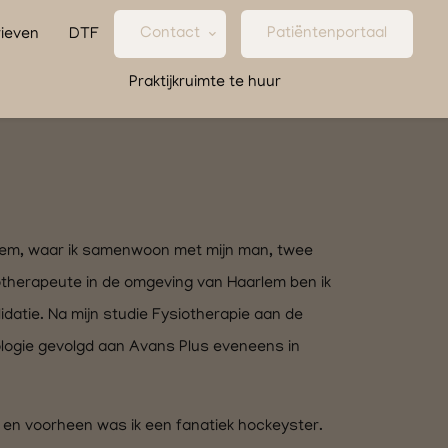
Contact
Patiëntenportaal
ieven
DTF
Praktijkruimte te huur
arlem, waar ik samenwoon met mijn man, twee
iotherapeute in de omgeving van Haarlem ben ik
datie. Na mijn studie Fysiotherapie aan de
logie gevolgd aan Avans Plus eveneens in
ort en voorheen was ik een fanatiek hockeyster.