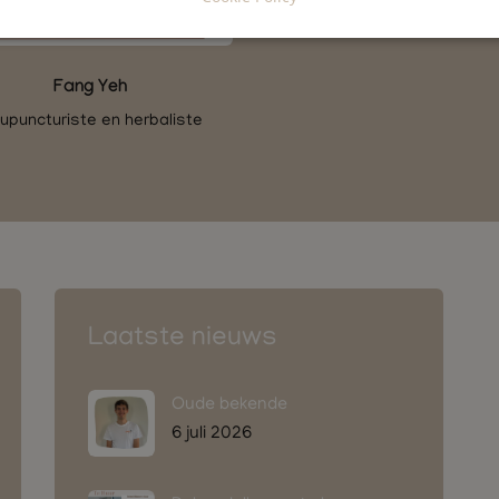
Fang Yeh
upuncturiste en herbaliste
Laatste nieuws
Oude bekende
6 juli 2026